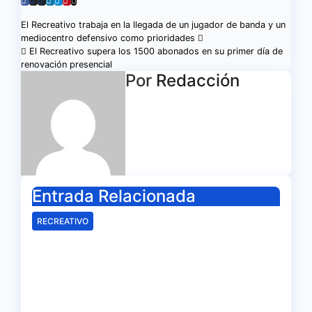
Navegación
El Recreativo trabaja en la llegada de un jugador de banda y un
mediocentro defensivo como prioridades
de
El Recreativo supera los 1500 abonados en su primer día de
renovación presencial
entradas
Por
Redacción
Entrada Relacionada
RECREATIVO
Samu Cortés e Iván Benito, la
ilusión de los jóvenes al
servicio del Decano
Ago 6, 2026
Redacción