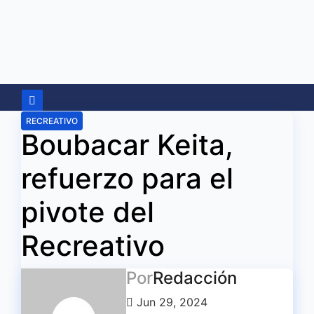
Ir
al
contenido
RECREATIVO
Boubacar Keita,
refuerzo para el
pivote del
Recreativo
Por
Redacción
Jun 29, 2024