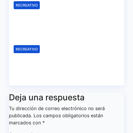
RECREATIVO
El Recreativo homenajea a las
víctimas del 20-D en el XX
aniversario de la tragedia
Ago 5, 2026
Redacción
RECREATIVO
Leandro Martínez, más madera
para el ataque del Decano
Ago 4, 2026
Redacción
Deja una respuesta
Tu dirección de correo electrónico no será
publicada.
Los campos obligatorios están
marcados con
*