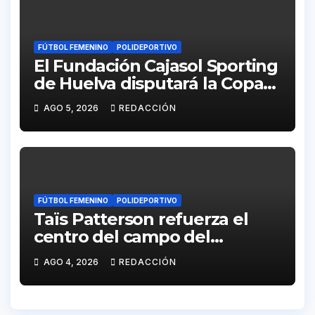
FÚTBOL FEMENINO
POLIDEPORTIVO
El Fundación Cajasol Sporting
de Huelva disputará la Copa
de Andalucía en el Estadio
AGO 5, 2026
REDACCIÓN
Antonio Toledo Sánchez
FÚTBOL FEMENINO
POLIDEPORTIVO
Taïs Patterson refuerza el
centro del campo del
Fundación Cajasol Sporting
AGO 4, 2026
REDACCIÓN
de Huelva