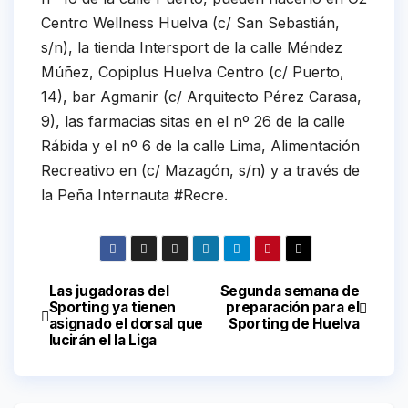
Centro Wellness Huelva (c/ San Sebastián,
s/n), la tienda Intersport de la calle Méndez
Múñez, Copiplus Huelva Centro (c/ Puerto,
14), bar Agmanir (c/ Arquitecto Pérez Carasa,
9), las farmacias sitas en el nº 26 de la calle
Rábida y el nº 6 de la calle Lima, Alimentación
Recreativo en (c/ Mazagón, s/n) y a través de
la Peña Internauta #Recre.
Las jugadoras del
Segunda semana de
Navegación
Sporting ya tienen
preparación para el
asignado el dorsal que
Sporting de Huelva
de
lucirán el la Liga
entradas