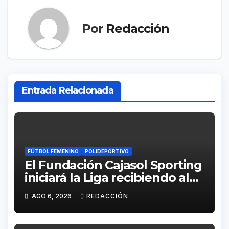
Por
Redacción
Entrada Relacionada
FÚTBOL FEMENINO
POLIDEPORTIVO
El Fundación Cajasol Sporting
iniciará la Liga recibiendo al
Cacereño Atlético
AGO 6, 2026
REDACCIÓN