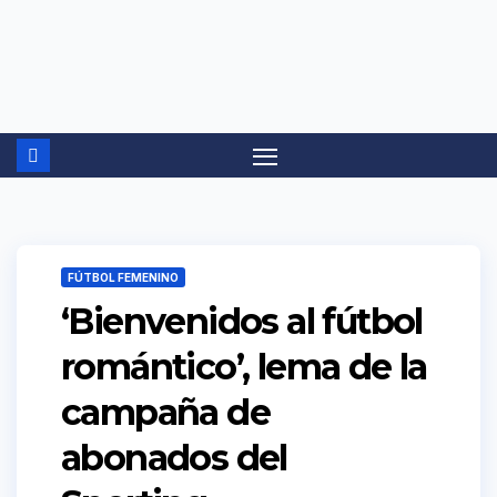
Ir
al
contenido
FÚTBOL FEMENINO
‘Bienvenidos al fútbol
romántico’, lema de la
campaña de
abonados del