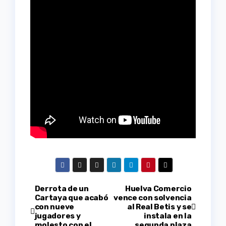
Navegación
Derrota de un
Huelva Comercio
Cartaya que acabó
vence con solvencia
con nueve
al Real Betis y se
de
jugadores y
instala en la
molesto con el
segunda plaza