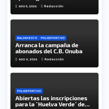
disputará la Copa de
Redacción
AGO 5, 2026
Andalucía en el Estadio
Antonio Toledo Sánchez
BALONCESTO
POLIDEPORTIVO
Arranca la campaña de
abonados del C.B. Onuba
Redacción
AGO 4, 2026
POLIDEPORTIVO
Abiertas las inscripciones
para la `Huelva Verde´ de