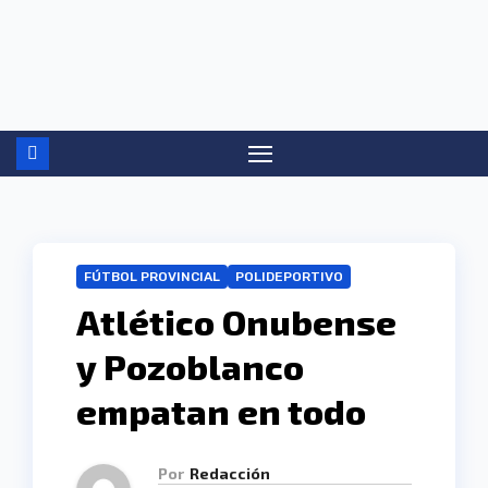
Ir
al
contenido
FÚTBOL PROVINCIAL
POLIDEPORTIVO
Atlético Onubense
y Pozoblanco
empatan en todo
Por
Redacción