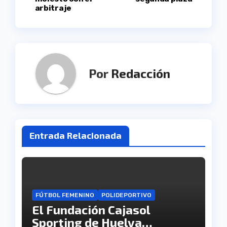
entradas
arbitraje
Por
Redacción
Entrada Relacionada
FÚTBOL FEMENINO
POLIDEPORTIVO
El Fundación Cajasol
Sporting de Huelva