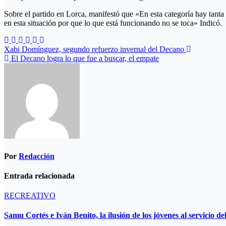
Sobre el partido en Lorca, manifestó que «En esta categoría hay tanta
en esta situación por que lo que está funcionando no se toca» Indicó.
Navegación
Xabi Domínguez, segundo refuerzo invernal del Decano
El Decano logra lo que fue a buscar, el empate
de
entradas
Por
Redacción
Entrada relacionada
RECREATIVO
Samu Cortés e Iván Benito, la ilusión de los jóvenes al servicio d