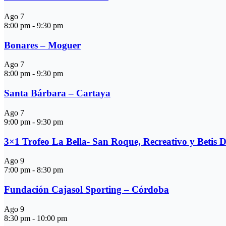
Ago
7
8:00 pm
-
9:30 pm
Bonares – Moguer
Ago
7
8:00 pm
-
9:30 pm
Santa Bárbara – Cartaya
Ago
7
9:00 pm
-
9:30 pm
3×1 Trofeo La Bella- San Roque, Recreativo y Betis 
Ago
9
7:00 pm
-
8:30 pm
Fundación Cajasol Sporting – Córdoba
Ago
9
8:30 pm
-
10:00 pm