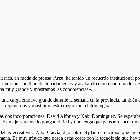
ernes, en rueda de prensa. Arzu, ha tenido un recuerdo institucional 
 pasando por multitud de departamentos y acabando como coordinador d
ana muy grande y mostramos las condolencias».
o una carga emotiva grande durante la semana en la provincia, también e
toca reponernos y mostrar nuestra mejor cara el domingo».
las dos incorporaciones, David Alfonso y Xabi Domínguez. Se esperaban
 Es mejor que me lo pongan difícil y que tenga que pensar a hacer un 
del exrecreativista Aitor García, dijo sobre el plano emocional que «n
emana. Es muy trágico que pasen estas cosas con la tecnología que hay e