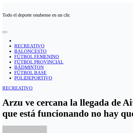
Ir
al
Todo el deporte onubense en un clic
contenido
RECREATIVO
BALONCESTO
FÚTBOL FEMENINO
FÚTBOL PROVINCIAL
BÁDMINTON
FÚTBOL BASE
POLIDEPORTIVO
RECREATIVO
Arzu ve cercana la llegada de A
que está funcionando no hay qu