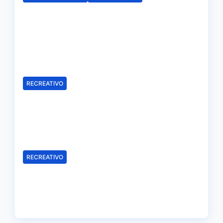
El Fundación Cajasol Sporting
de Huelva disputará la Copa
de Andalucía en el Estadio
Antonio Toledo Sánchez
Ago 5, 2026
Redacción
RECREATIVO
El Recreativo homenajea a las
víctimas del 20-D en el XX
aniversario de la tragedia
Ago 5, 2026
Redacción
RECREATIVO
Leandro Martínez, más madera
para el ataque del Decano
Ago 4, 2026
Redacción