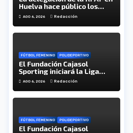
Huelva hace público los
calendarios de la categoría
Redacción
AGO 6, 2026
juvenil
FÚTBOL FEMENINO
POLIDEPORTIVO
El Fundación Cajasol
Sporting iniciará la Liga
recibiendo al Cacereño
Redacción
AGO 6, 2026
Atlético
FÚTBOL FEMENINO
POLIDEPORTIVO
El Fundación Cajasol