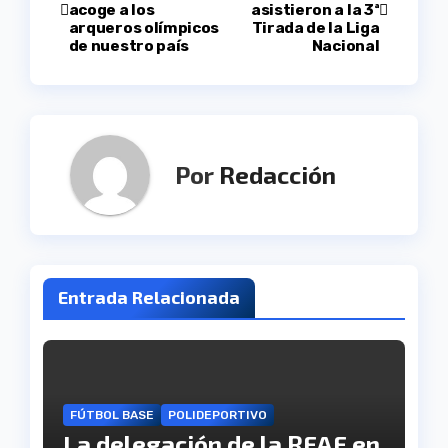
acoge a los
asistieron a la 3ª
de
arqueros olímpicos
Tirada de la Liga
de nuestro país
Nacional
entradas
Por
Redacción
Entrada Relacionada
FÚTBOL BASE
POLIDEPORTIVO
La delegación de la RFAF en