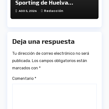
Sporting de Huelva
disputará la Copa de
Redacción
AGO 5, 2026
Andalucía en el Estadio
Antonio Toledo Sánchez
Deja una respuesta
Tu dirección de correo electrónico no será
publicada.
Los campos obligatorios están
marcados con
*
Comentario
*