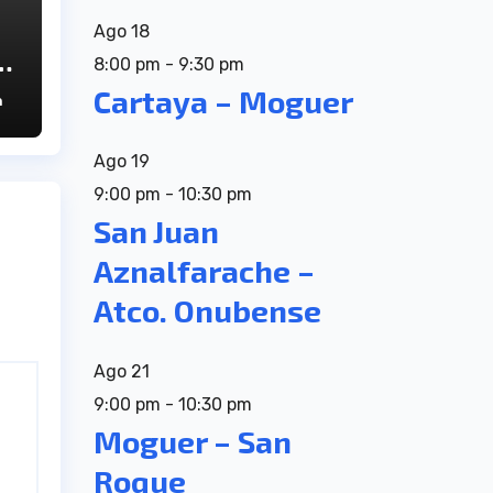
Ago
18
8:00 pm
-
9:30 pm
D
Cartaya – Moguer
n
Ago
19
9:00 pm
-
10:30 pm
San Juan
Aznalfarache –
Atco. Onubense
Ago
21
9:00 pm
-
10:30 pm
Moguer – San
Roque