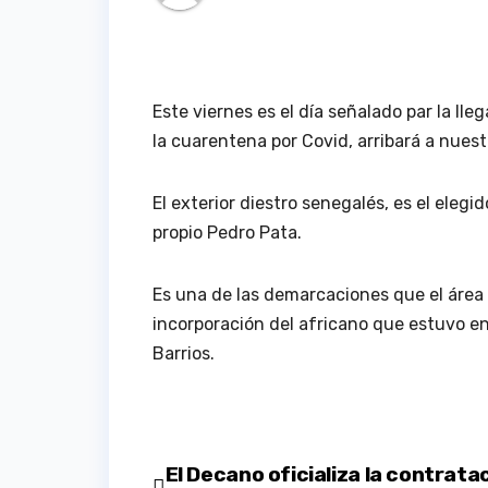
Este viernes es el día señalado par la ll
la cuarentena por Covid, arribará a nuest
El exterior diestro senegalés, es el elegi
propio Pedro Pata.
Es una de las demarcaciones que el área t
incorporación del africano que estuvo en
Barrios.
Navegación
El Decano oficializa la contrata