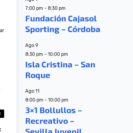
7:00 pm
-
8:30 pm
Fundación Cajasol
Sporting – Córdoba
ar
Ago
9
8:30 pm
-
10:00 pm
Isla Cristina – San
Roque
s
Ago
11
8:00 pm
-
10:00 pm
3×1 Bollullos –
Recreativo –
:
Sevilla Juvenil