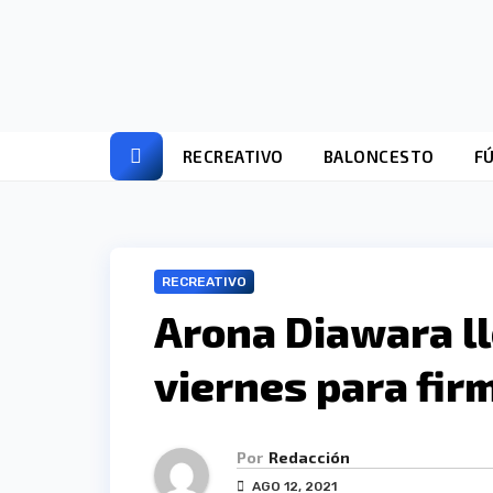
Ir
al
contenido
RECREATIVO
BALONCESTO
F
RECREATIVO
Arona Diawara ll
viernes para fir
Por
Redacción
AGO 12, 2021