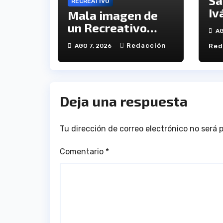
Sa
RECREATIVO
Iv
Mala imagen de
il
un Recreativo
AG
jó
inócuo
Redacción
AGO 7, 2026
Red
se
De
Deja una respuesta
Tu dirección de correo electrónico no será 
Comentario
*