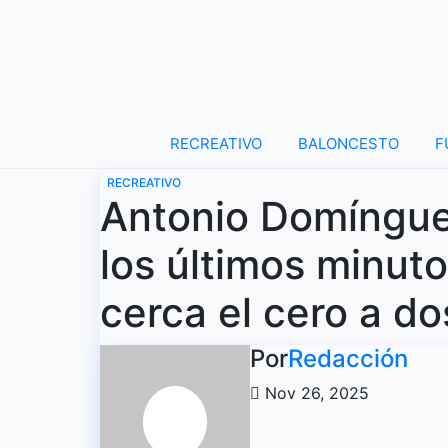
Ir
al
contenido
RECREATIVO
BALONCESTO
F
RECREATIVO
Antonio Domíngue
los últimos minut
cerca el cero a do
Por
Redacción
Nov 26, 2025