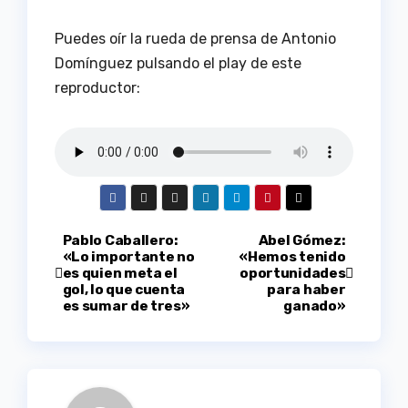
Puedes oír la rueda de prensa de Antonio
Domínguez pulsando el play de este
reproductor:
Navegación
Pablo Caballero:
Abel Gómez:
«Lo importante no
«Hemos tenido
es quien meta el
oportunidades
de
gol, lo que cuenta
para haber
es sumar de tres»
ganado»
entradas