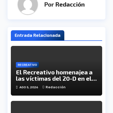
Por
Redacción
Entrada Relacionada
RECREATIVO
El Recreativo homenajea a
las víctimas del 20-D en el
XX aniversario de la
Redacción
AGO 5, 2026
tragedia