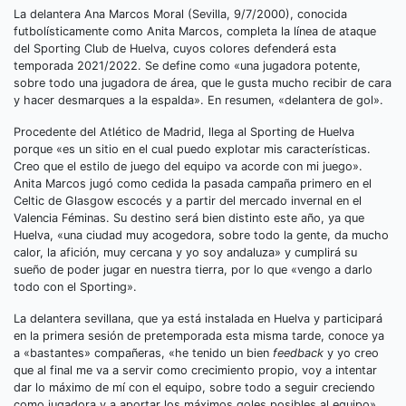
La delantera Ana Marcos Moral (Sevilla, 9/7/2000), conocida
futbolísticamente como Anita Marcos, completa la línea de ataque
del Sporting Club de Huelva, cuyos colores defenderá esta
temporada 2021/2022. Se define como «una jugadora potente,
sobre todo una jugadora de área, que le gusta mucho recibir de cara
y hacer desmarques a la espalda». En resumen, «delantera de gol».
Procedente del Atlético de Madrid, llega al Sporting de Huelva
porque «es un sitio en el cual puedo explotar mis características.
Creo que el estilo de juego del equipo va acorde con mi juego».
Anita Marcos jugó como cedida la pasada campaña primero en el
Celtic de Glasgow escocés y a partir del mercado invernal en el
Valencia Féminas. Su destino será bien distinto este año, ya que
Huelva, «una ciudad muy acogedora, sobre todo la gente, da mucho
calor, la afición, muy cercana y yo soy andaluza» y cumplirá su
sueño de poder jugar en nuestra tierra, por lo que «vengo a darlo
todo con el Sporting».
La delantera sevillana, que ya está instalada en Huelva y participará
en la primera sesión de pretemporada esta misma tarde, conoce ya
a «bastantes» compañeras, «he tenido un bien
feedback
y yo creo
que al final me va a servir como crecimiento propio, voy a intentar
dar lo máximo de mí con el equipo, sobre todo a seguir creciendo
como jugadora y a aportar los máximos goles posibles al equipo».