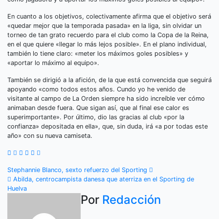
En cuanto a los objetivos, colectivamente afirma que el objetivo será
«quedar mejor que la temporada pasada» en la liga, sin olvidar un
torneo de tan grato recuerdo para el club como la Copa de la Reina,
en el que quiere «llegar lo más lejos posible». En el plano individual,
también lo tiene claro: «meter los máximos goles posibles» y
«aportar lo máximo al equipo».
También se dirigió a la afición, de la que está convencida que seguirá
apoyando «como todos estos años. Cundo yo he venido de
visitante al campo de La Orden siempre ha sido increíble ver cómo
animaban desde fuera. Que sigan así, que al final ese calor es
superimportante». Por último, dio las gracias al club «por la
confianza» depositada en ella», que, sin duda, irá «a por todas este
año» con su nueva camiseta.
Navegación
Stephannie Blanco, sexto refuerzo del Sporting
Abilda, centrocampista danesa que aterriza en el Sporting de
de
Huelva
Por
Redacción
entradas