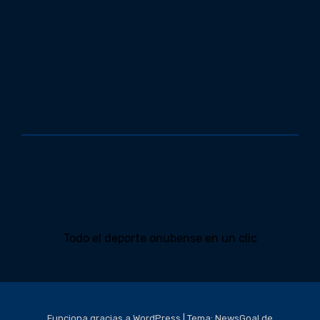
Todo el deporte onubense en un clic
Funciona gracias a WordPress
|
Tema:
NewsGoal
de