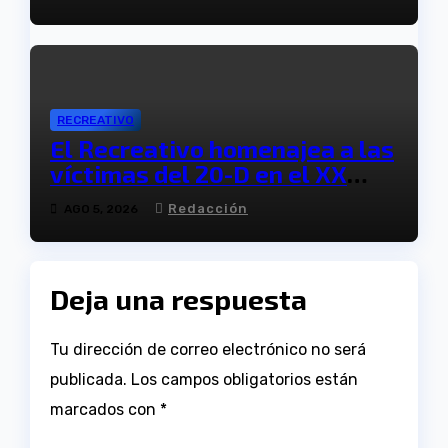
RECREATIVO
El Recreativo homenajea a las
víctimas del 20-D en el XX
aniversario de la tragedia
Redacción
AGO 5, 2026
Deja una respuesta
Tu dirección de correo electrónico no será
publicada.
Los campos obligatorios están
marcados con
*