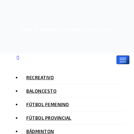
Ir
al
contenido
Todo el deporte onubense en un clic
RECREATIVO
BALONCESTO
FÚTBOL FEMENINO
FÚTBOL PROVINCIAL
BÁDMINTON