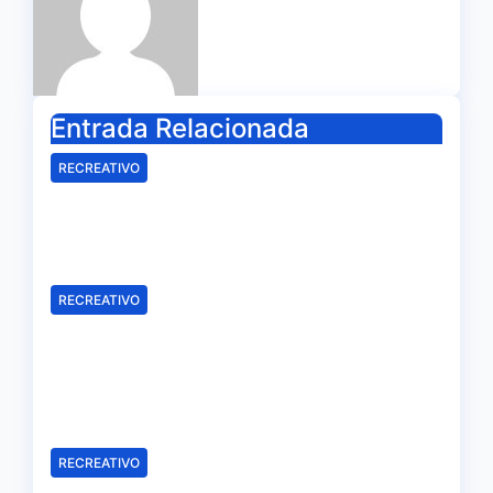
Entrada Relacionada
RECREATIVO
Mala imagen de un Recreativo
inócuo
Ago 7, 2026
Redacción
RECREATIVO
Samu Cortés e Iván Benito, la
ilusión de los jóvenes al
servicio del Decano
Ago 6, 2026
Redacción
RECREATIVO
El Recreativo homenajea a las