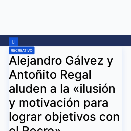
Ir
al
contenido
RECREATIVO
Alejandro Gálvez y
Antoñito Regal
aluden a la «ilusión
y motivación para
lograr objetivos con
el Recre»