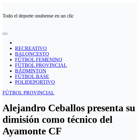
Ir
al
Todo el deporte onubense en un clic
contenido
RECREATIVO
BALONCESTO
FÚTBOL FEMENINO
FÚTBOL PROVINCIAL
BÁDMINTON
FÚTBOL BASE
POLIDEPORTIVO
FÚTBOL PROVINCIAL
Alejandro Ceballos presenta su
dimisión como técnico del
Ayamonte CF