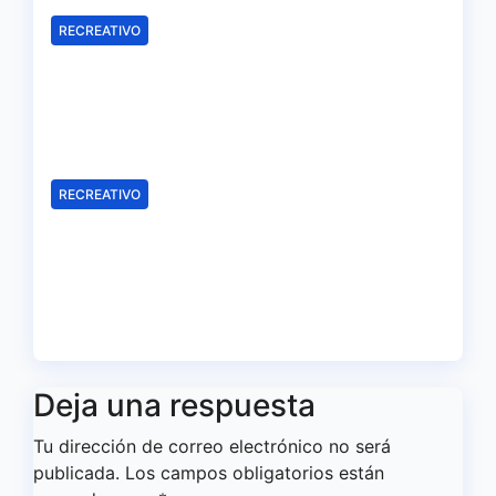
RECREATIVO
Samu Cortés e Iván Benito, la
ilusión de los jóvenes al
servicio del Decano
Ago 6, 2026
Redacción
RECREATIVO
El Recreativo homenajea a las
víctimas del 20-D en el XX
aniversario de la tragedia
Ago 5, 2026
Redacción
Deja una respuesta
Tu dirección de correo electrónico no será
publicada.
Los campos obligatorios están