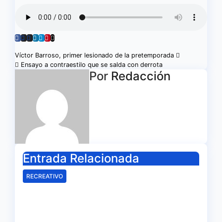
Navegación
Víctor Barroso, primer lesionado de la pretemporada
Ensayo a contraestilo que se salda con derrota
de
Por
Redacción
entradas
Entrada Relacionada
RECREATIVO
Mala imagen de un Recreativo
inócuo
Ago 7, 2026
Redacción