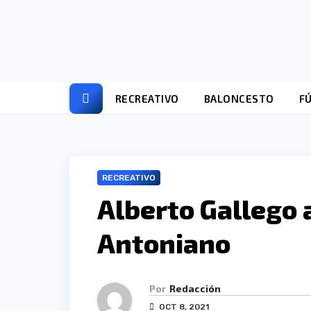
Ir
al
contenido
RECREATIVO
BALONCESTO
F
RECREATIVO
Alberto Gallego a
Antoniano
Por
Redacción
OCT 8, 2021