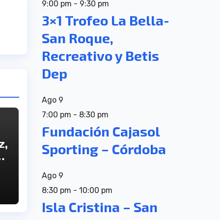
9:00 pm
-
9:30 pm
3×1 Trofeo La Bella-
San Roque,
Recreativo y Betis
Dep
Ago
9
7:00 pm
-
8:30 pm
Fundación Cajasol
z,
Sporting – Córdoba
a
Ago
9
8:30 pm
-
10:00 pm
Isla Cristina – San