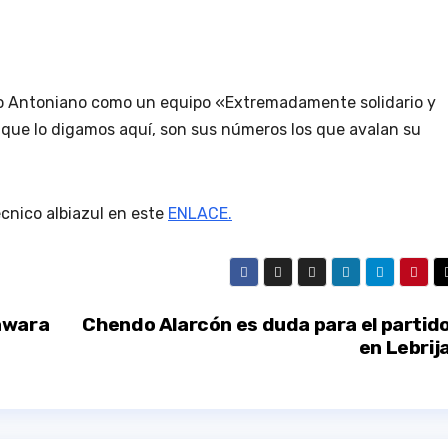
ico Antoniano como un equipo «Extremadamente solidario y
or que lo digamos aquí, son sus números los que avalan su
écnico albiazul en este
ENLACE.
awara
Chendo Alarcón es duda para el partid
en Lebrij