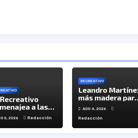
RECREATIVO
Leandro Martíne
CREATIVO
más madera par
 Recreativo
el ataque del
menajea a las
AGO 4, 2026
Decano
ctimas del 20-D
Redacción
O 5, 2026
Redacción
 el XX
iversario de la
agedia