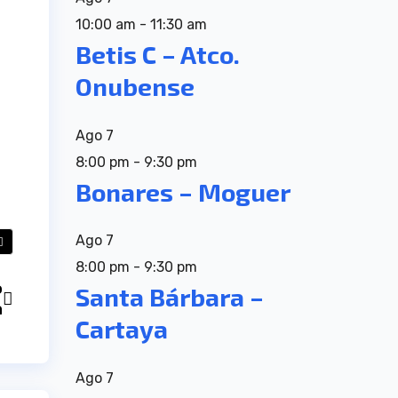
10:00 am
-
11:30 am
Betis C – Atco.
Onubense
Ago
7
8:00 pm
-
9:30 pm
Bonares – Moguer
Ago
7
8:00 pm
-
9:30 pm
o
Santa Bárbara –
a
Cartaya
Ago
7