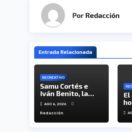
Por
Redacción
Entrada Relacionada
RECREATIVO
Samu Cortés e
RE
Iván Benito, la
El
ilusión de los
ho
AGO 6, 2026
jóvenes al
ví
Redacción
AG
servicio del
en
Decano
an
tr