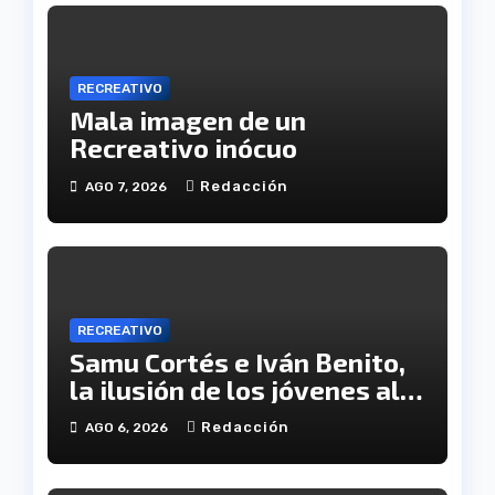
RECREATIVO
Mala imagen de un
Recreativo inócuo
Redacción
AGO 7, 2026
RECREATIVO
Samu Cortés e Iván Benito,
la ilusión de los jóvenes al
servicio del Decano
Redacción
AGO 6, 2026