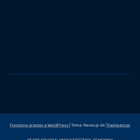
Funciona gracias a WordPress
|
Tema: Newsup de
Themeansar