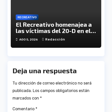
RECREATIVO
El Recreativo homenajea a
las víctimas del 20-D en el
XX aniversario de la
Redacción
AGO 5, 2026
tragedia
Deja una respuesta
Tu dirección de correo electrónico no será
publicada.
Los campos obligatorios están
marcados con
*
Comentario
*