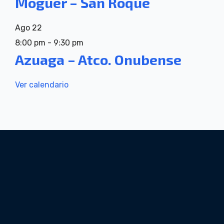
Moguer – San Roque
Ago
22
8:00 pm
-
9:30 pm
Azuaga – Atco. Onubense
Ver calendario