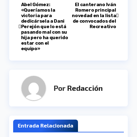
Navegación
Abel Gómez:
El canterano Iván
«Queríamos la
Romero principal
victoria para
novedad en la lista
de
dedicársela a Dani
de convocados del
Perejón que lo está
Recreativo
entradas
pasando mal con su
hija pero ha querido
estar con el
equipo»
Por
Redacción
Entrada Relacionada