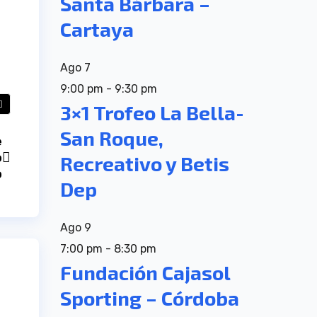
Santa Bárbara –
Cartaya
Ago
7
9:00 pm
-
9:30 pm
3×1 Trofeo La Bella-
San Roque,
e
o
Recreativo y Betis
o
Dep
Ago
9
7:00 pm
-
8:30 pm
Fundación Cajasol
Sporting – Córdoba