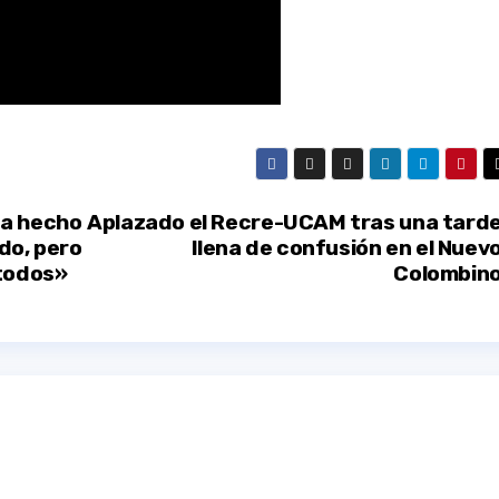
ha hecho
Aplazado el Recre-UCAM tras una tard
ido, pero
llena de confusión en el Nuev
 todos»
Colombin