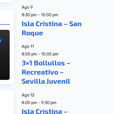
Ago
9
8:30 pm
-
10:00 pm
Isla Cristina – San
Roque
O
Ago
11
8:00 pm
-
10:00 pm
de
3×1 Bollullos –
Recreativo –
Sevilla Juvenil
Ago
12
8:00 pm
-
9:30 pm
Isla Cristina –