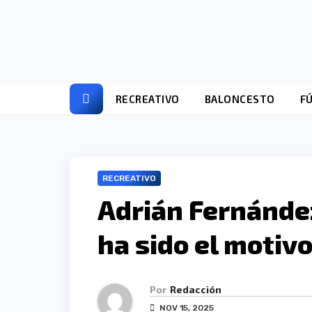
Ir
al
contenido
RECREATIVO
BALONCESTO
F
RECREATIVO
Adrián Fernánde
ha sido el motiv
Por
Redacción
NOV 15, 2025