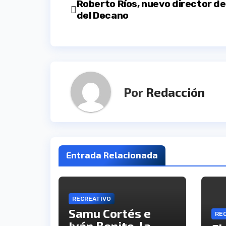
Navegación
Roberto Ríos, nuevo director d
del Decano
de
entradas
Por
Redacción
Entrada Relacionada
RECREATIVO
Samu Cortés e
RE
Iván Benito, la