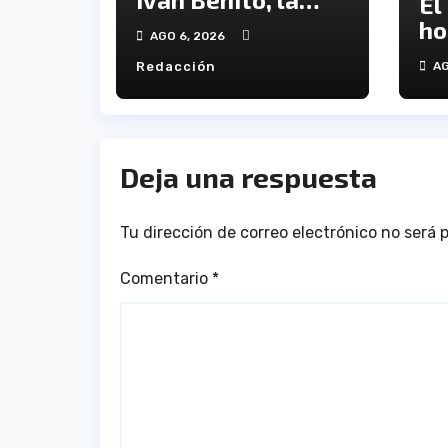
El
ilusión de los
ho
AGO 6, 2026
jóvenes al
ví
Redacción
AG
servicio del
en
Decano
an
tr
Deja una respuesta
Tu dirección de correo electrónico no será 
Comentario
*