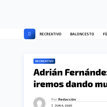
Ir
al
contenido
RECREATIVO
BALONCESTO
F
RECREATIVO
Adrián Fernández
iremos dando mu
Por
Redacción
JUN 5, 2025