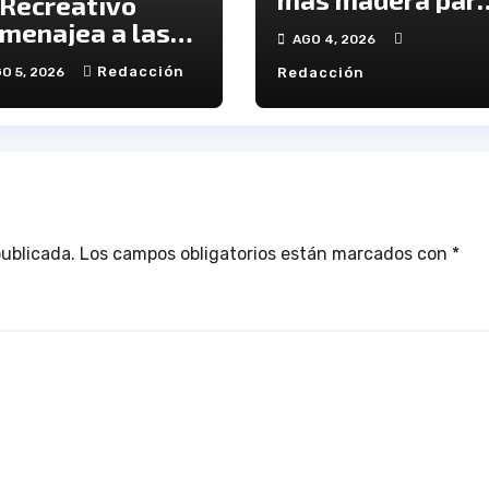
 Recreativo
el ataque del
menajea a las
AGO 4, 2026
Decano
ctimas del 20-D
Redacción
O 5, 2026
Redacción
 el XX
iversario de la
agedia
publicada.
Los campos obligatorios están marcados con
*