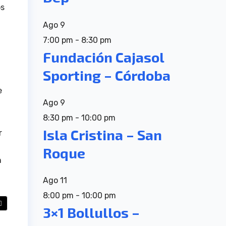
os
Ago
9
7:00 pm
-
8:30 pm
Fundación Cajasol
Sporting – Córdoba
e
Ago
9
8:30 pm
-
10:00 pm
Isla Cristina – San
r
Roque
n
Ago
11
8:00 pm
-
10:00 pm
3×1 Bollullos –