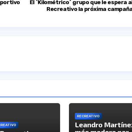
eportivo
El `Kilométrico´ grupo que le espera a
Recreativo la próxima campañ
RECREATIVO
Leandro Martíne
CREATIVO
más madera par