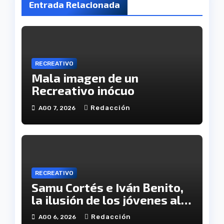
Entrada Relacionada
RECREATIVO
Mala imagen de un
Recreativo inócuo
Redacción
AGO 7, 2026
RECREATIVO
Samu Cortés e Iván Benito,
la ilusión de los jóvenes al
servicio del Decano
Redacción
AGO 6, 2026