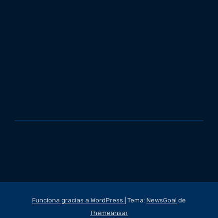
Funciona gracias a WordPress
|
Tema:
NewsGoal
de
Themeansar