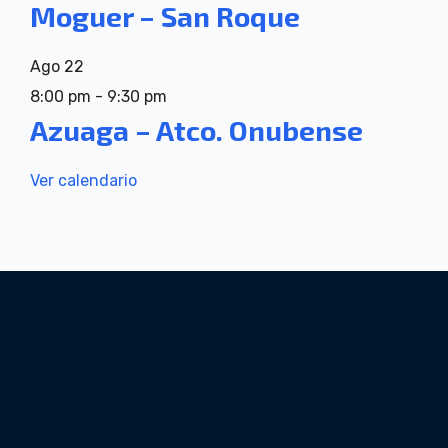
Moguer – San Roque
Ago
22
8:00 pm
-
9:30 pm
Azuaga – Atco. Onubense
Ver calendario