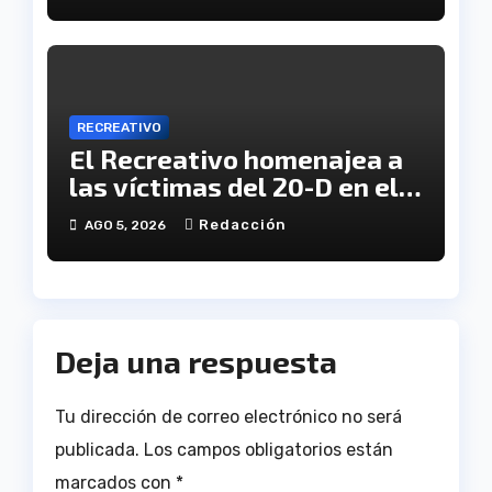
RECREATIVO
El Recreativo homenajea a
las víctimas del 20-D en el
XX aniversario de la
Redacción
AGO 5, 2026
tragedia
Deja una respuesta
Tu dirección de correo electrónico no será
publicada.
Los campos obligatorios están
marcados con
*