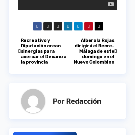
Navegación
Recreativo y
Alberola Rojas
Diputación crean
dirigirá el Recre-
sinergias para
Málaga de este
de
acercar el Decano a
domingo en el
la provincia
Nuevo Colombino
entradas
Por
Redacción