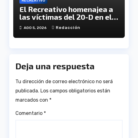
RECREATIVO
El Recreativo homenajea a
las víctimas del 20-D en el
XX aniversario de la
Redacción
AGO 5, 2026
tragedia
Deja una respuesta
Tu dirección de correo electrónico no será
publicada.
Los campos obligatorios están
marcados con
*
Comentario
*