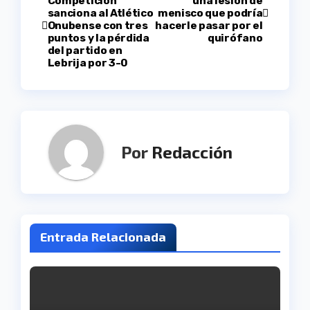
Competición
una lesión de
sanciona al Atlético
menisco que podría
de
Onubense con tres
hacerle pasar por el
puntos y la pérdida
quirófano
entradas
del partido en
Lebrija por 3-0
Por
Redacción
Entrada Relacionada