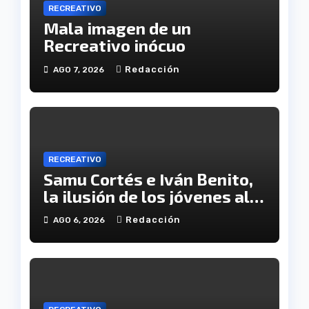
RECREATIVO
Mala imagen de un
Recreativo inócuo
Redacción
AGO 7, 2026
RECREATIVO
Samu Cortés e Iván Benito,
la ilusión de los jóvenes al
servicio del Decano
Redacción
AGO 6, 2026