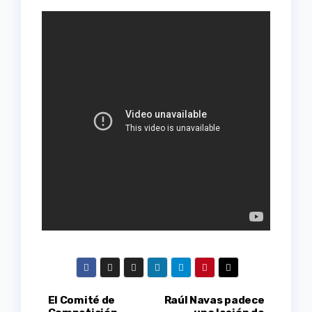
Navegación
El Comité de
Raúl Navas padece