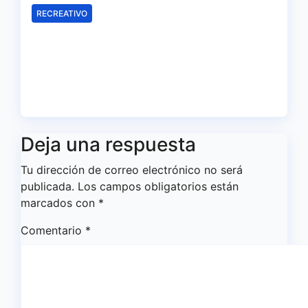
RECREATIVO
El Recreativo homenajea a las
víctimas del 20-D en el XX
aniversario de la tragedia
Ago 5, 2026
Redacción
Deja una respuesta
Tu dirección de correo electrónico no será
publicada.
Los campos obligatorios están
marcados con
*
Comentario
*