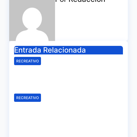
de
entradas
Entrada Relacionada
RECREATIVO
Mala imagen de un Recreativo
inócuo
Ago 7, 2026
Redacción
RECREATIVO
Samu Cortés e Iván Benito, la
ilusión de los jóvenes al
servicio del Decano
Ago 6, 2026
Redacción