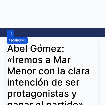
Ir
al
contenido
RECREATIVO
Abel Gómez:
«Iremos a Mar
Menor con la clara
intención de ser
protagonistas y
ganar el partido»