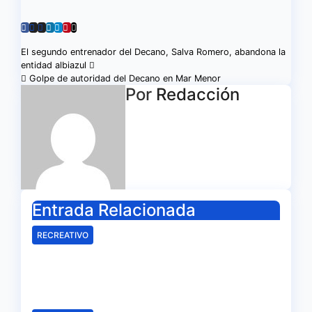
Navegación
El segundo entrenador del Decano, Salva Romero, abandona la
entidad albiazul
de
Golpe de autoridad del Decano en Mar Menor
Por
Redacción
entradas
Entrada Relacionada
RECREATIVO
Mala imagen de un Recreativo
inócuo
Ago 7, 2026
Redacción