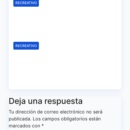
RECREATIVO
Samu Cortés e Iván Benito, la
ilusión de los jóvenes al
servicio del Decano
Ago 6, 2026
Redacción
RECREATIVO
El Recreativo homenajea a las
víctimas del 20-D en el XX
aniversario de la tragedia
Ago 5, 2026
Redacción
Deja una respuesta
Tu dirección de correo electrónico no será
publicada.
Los campos obligatorios están
marcados con
*