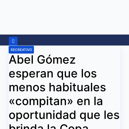
Ir
al
contenido
RECREATIVO
Abel Gómez
esperan que los
menos habituales
«compitan» en la
oportunidad que les
brinda la Copa