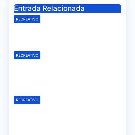
Entrada Relacionada
RECREATIVO
Mala imagen de un Recreativo
inócuo
Ago 7, 2026
Redacción
RECREATIVO
Samu Cortés e Iván Benito, la
ilusión de los jóvenes al
servicio del Decano
Ago 6, 2026
Redacción
RECREATIVO
El Recreativo homenajea a las
víctimas del 20-D en el XX
aniversario de la tragedia
Ago 5, 2026
Redacción