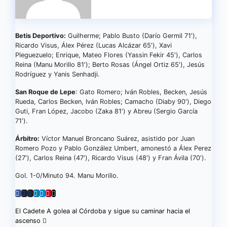
Betis Deportivo:
Guilherme; Pablo Busto (Darío Germil 71′),
Ricardo Visus, Álex Pérez (Lucas Alcázar 65′), Xavi
Pleguezuelo; Enrique, Mateo Flores (Yassin Fekir 45′), Carlos
Reina (Manu Morillo 81′); Berto Rosas (Ángel Ortiz 65′), Jesús
Rodríguez y Yanis Senhadji.
San Roque de Lepe
: Gato Romero; Iván Robles, Becken, Jesús
Rueda, Carlos Becken, Iván Robles; Camacho (Diaby 90′), Diego
Guti, Fran López, Jacobo (Zaka 81′) y Abreu (Sergio García
71′).
Árbitro:
Víctor Manuel Broncano Suárez, asistido por Juan
Romero Pozo y Pablo González Umbert, amonestó a Álex Perez
(27′), Carlos Reina (47′), Ricardo Visus (48′) y Fran Ávila (70′).
Gol. 1-0/Minuto 94. Manu Morillo.
Navegación
El Cadete A golea al Córdoba y sigue su caminar hacia el
ascenso