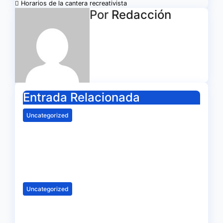
de
Horarios de la cantera recreativista
Por
Redacción
entradas
Entrada Relacionada
Uncategorized
Pedro Morilla anuncia el
posible regreso de Alberto
López a la convocatoria
Sep 19, 2025
Redacción
Uncategorized
Horarios de la cantera del
Recreativo