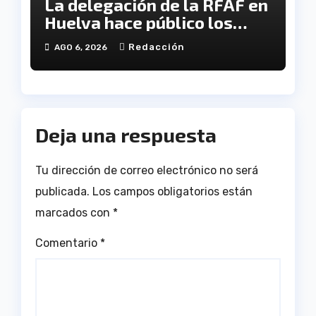
La delegación de la RFAF en
Huelva hace público los
calendarios de la categoría
Redacción
AGO 6, 2026
juvenil
Deja una respuesta
Tu dirección de correo electrónico no será
publicada.
Los campos obligatorios están
marcados con
*
Comentario
*