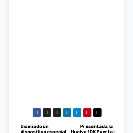
Navegación
Diseñado un
Presentada la
dispositivo especial
Huelva 10K Puerta