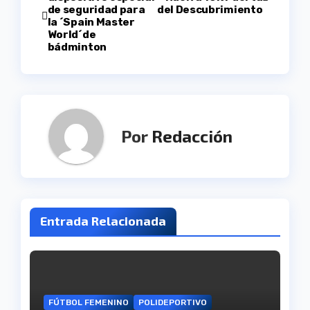
de seguridad para
del Descubrimiento
de
la ´Spain Master
World´de
entradas
bádminton
Por
Redacción
Entrada Relacionada
FÚTBOL FEMENINO
POLIDEPORTIVO