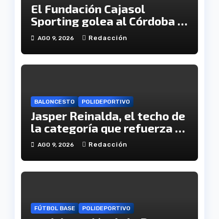
El Fundación Cajasol
Sporting golea al Córdoba y
se cita con el Granada en
Redacción
AGO 9, 2026
semifinales de Copa
BALONCESTO
POLIDEPORTIVO
Jasper Reinalda, el techo de
la categoría que refuerza el
juego interior del CB. Onuba
Redacción
AGO 9, 2026
FÚTBOL BASE
POLIDEPORTIVO