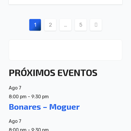
Paginación
1
2
…
5
de
entradas
PRÓXIMOS EVENTOS
Ago
7
8:00 pm
-
9:30 pm
Bonares – Moguer
Ago
7
8:00 pm
-
9:30 pm