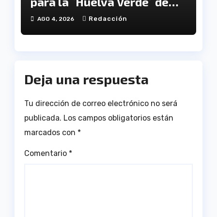
para la `Huelva Verde´ de
Onúpolis
Redacción
AGO 4, 2026
Deja una respuesta
Tu dirección de correo electrónico no será
publicada.
Los campos obligatorios están
marcados con
*
Comentario
*