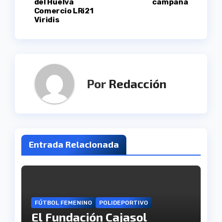
del Huelva
campaña
entradas
Comercio LRi21
Viridis
Por
Redacción
Entrada Relacionada
FÚTBOL FEMENINO
POLIDEPORTIVO
El Fundación Cajasol