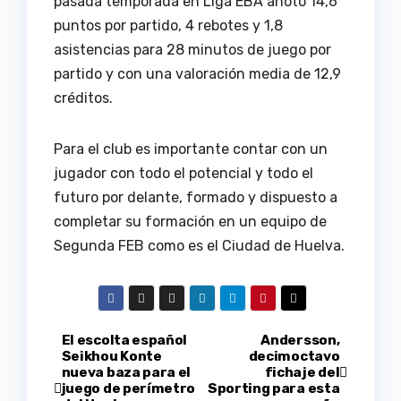
pasada temporada en Liga EBA anotó 14,6
puntos por partido, 4 rebotes y 1,8
asistencias para 28 minutos de juego por
partido y con una valoración media de 12,9
créditos.
Para el club es importante contar con un
jugador con todo el potencial y todo el
futuro por delante, formado y dispuesto a
completar su formación en un equipo de
Segunda FEB como es el Ciudad de Huelva.
Navegación
El escolta español
Andersson,
Seikhou Konte
decimoctavo
nueva baza para el
fichaje del
de
juego de perímetro
Sporting para esta