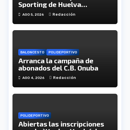
Sporting de Huelva
disputará la Copa de
Redacción
AGO 5, 2026
Andalucía en el Estadio
Antonio Toledo Sánchez
BALONCESTO
POLIDEPORTIVO
Arranca la campaña de
abonados del C.B. Onuba
Redacción
AGO 4, 2026
POLIDEPORTIVO
Abiertas las inscripciones