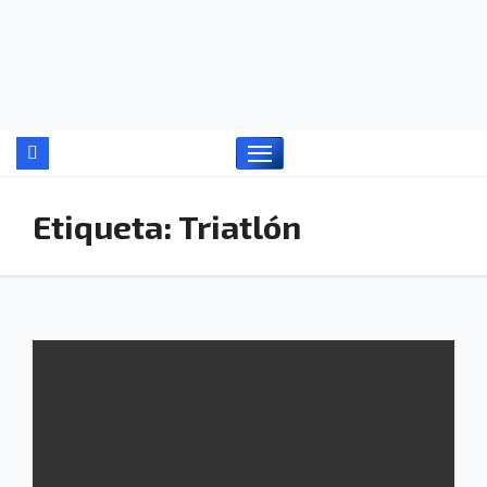
Ir
al
contenido
Etiqueta:
Triatlón