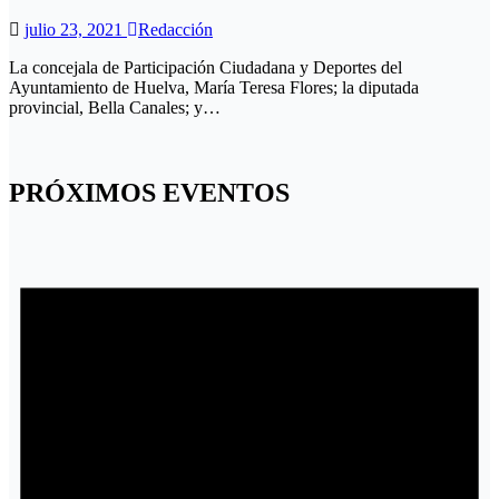
julio 23, 2021
Redacción
La concejala de Participación Ciudadana y Deportes del
Ayuntamiento de Huelva, María Teresa Flores; la diputada
provincial, Bella Canales; y…
PRÓXIMOS EVENTOS