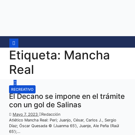
Ir
al
contenido
Etiqueta:
Mancha
Real
RECREATIVO
El Decano se impone en el trámite
con un gol de Salinas
Mayo 7, 2023
Redacción
Atlético Mancha Real: Peri; Juanjo, César, Carlos J., Sergio
Díaz; Óscar Quesada © (Juanma 65’), Juanje, Ale Peña (Raúl
65’);…