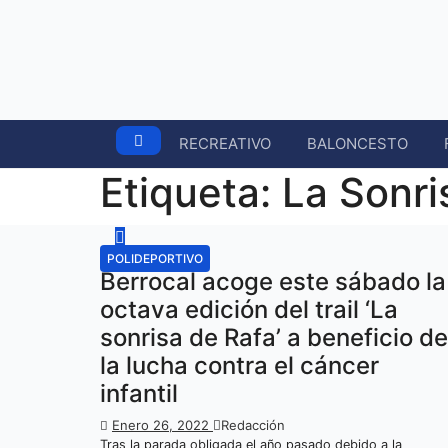
Ir
al
contenido
RECREATIVO
BALONCESTO
Etiqueta:
La Sonri
POLIDEPORTIVO
Berrocal acoge este sábado la
octava edición del trail ‘La
sonrisa de Rafa’ a beneficio de
la lucha contra el cáncer
infantil
Enero 26, 2022
Redacción
Tras la parada obligada el año pasado debido a la