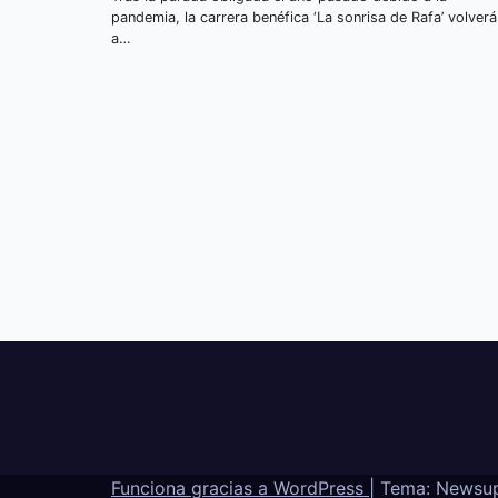
pandemia, la carrera benéfica ‘La sonrisa de Rafa’ volverá
a…
Funciona gracias a WordPress
|
Tema: Newsu