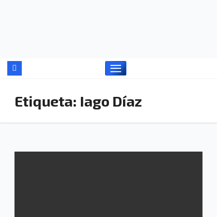
Ir
al
contenido
Etiqueta:
Iago Díaz