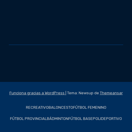
Funciona gracias a WordPress
|
Tema: Newsup de
Themeansar
RECREATIVO
BALONCESTO
FÚTBOL FEMENINO
FÚTBOL PROVINCIAL
BÁDMINTON
FÚTBOL BASE
POLIDEPORTIVO