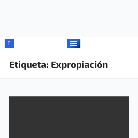
Ir
al
contenido
Etiqueta:
Expropiación