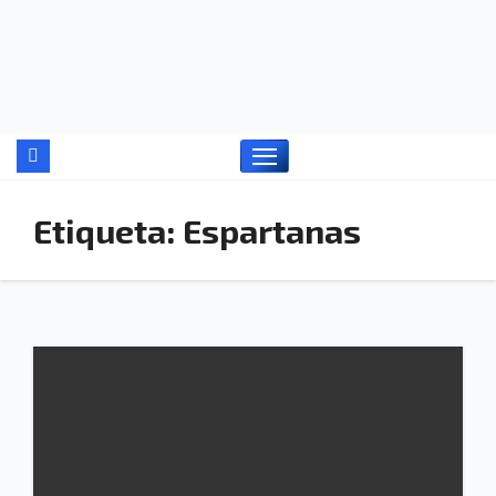
Ir
al
contenido
Etiqueta:
Espartanas