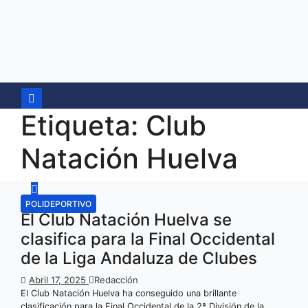
Ir
al
contenido
Etiqueta:
Club
Natación Huelva
POLIDEPORTIVO
El Club Natación Huelva se
clasifica para la Final Occidental
de la Liga Andaluza de Clubes
Abril 17, 2025
Redacción
El Club Natación Huelva ha conseguido una brillante
clasificación para la Final Occidental de la 2ª División de la