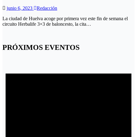
junio 6, 2023
Redacción
La ciudad de Huelva acoge por primera vez este fin de semana el
circuito Herbalife 3×3 de baloncesto, la cita…
PRÓXIMOS EVENTOS