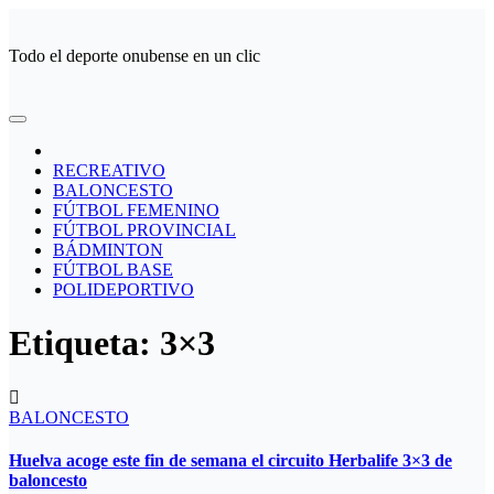
Ir
al
Todo el deporte onubense en un clic
contenido
RECREATIVO
BALONCESTO
FÚTBOL FEMENINO
FÚTBOL PROVINCIAL
BÁDMINTON
FÚTBOL BASE
POLIDEPORTIVO
Etiqueta:
3×3
BALONCESTO
Huelva acoge este fin de semana el circuito Herbalife 3×3 de
baloncesto