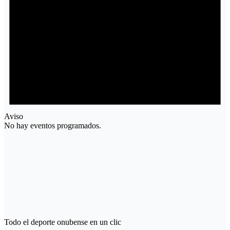
Aviso
No hay eventos programados.
Todo el deporte onubense en un clic