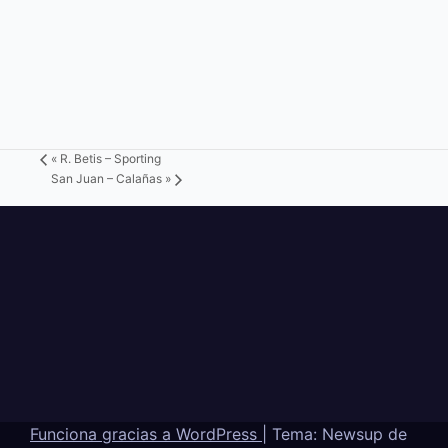
«
R. Betis – Sporting
San Juan – Calañas
»
Funciona gracias a WordPress
|
Tema: Newsup de