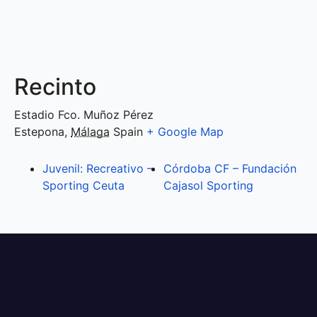
Recinto
Estadio Fco. Muñoz Pérez
Estepona
,
Málaga
Spain
+ Google Map
Juvenil: Recreativo –
Córdoba CF – Fundación
Sporting Ceuta
Cajasol Sporting