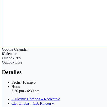
Google Calendar
iCalendar
Outlook 365
Outlook Live
Detalles
Fecha:
16 mayo
Hora:
5:30 pm - 6:30 pm
«
Juvenil: Córdoba – Recreativo
CB. Onuba – CB. Rincón
»