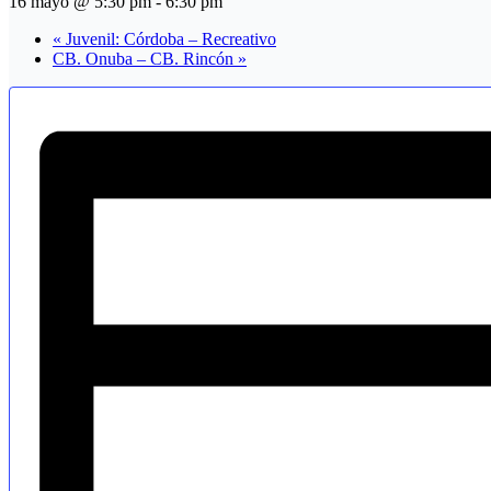
16 mayo @ 5:30 pm
-
6:30 pm
«
Juvenil: Córdoba – Recreativo
CB. Onuba – CB. Rincón
»